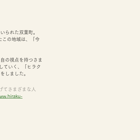
強いられた双葉町。
めたこの地域は、「今
独自の視点を持つさま
していく、「ヒラク
ーをしました。
げてさまざまな人
www.hiraku-