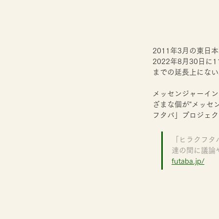
2011年3月の東
2022年8月30
までの延長上にない
メッセンジャーイン
ざまな個が"メッセ
フタバ」プロジェク
「ヒラクフタ
達の間に議論
futaba.jp/