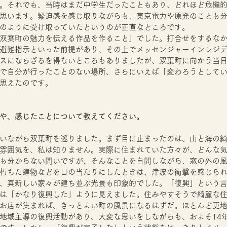
。それでも、当時はまだ中学生だったこともあり、どれほど危機
思います。緊迫感を感じ取りながらも、東京電力や原発のことも
のように受け取っていたというのが正直なところです。
双葉町の魅力を伝える作品を作ること」でした。打合せをするな
避難指示といった前提があり、その上でメッセンジャーインレジ
スにならざるを得ないところもありましたが、双葉町に向かう当
で自分が行ったことのない場所、さらにいえば「変わろうとして
思えたのです。
や、感じたことについて教えてください。
いながら双葉町を巡りました。まず目に止まったのは、山と海の
雰囲気を、私は知りません。実際に住まれていた方々が、どんな
も分からない問いですが、そんなことを自問しながら、窓の外の
朽ちた建物などを目の当たりにしたときは、津波の衝撃を感じら
、真新しい家々が建ち並ぶ光景も印象的でした。「復興」という
は「かなり復興した」ように見えました。住みやすそうで綺麗な
お店が集まれば、きっとよい町の風景になるはずだ。ほとんど更
地域主導の復興活動があり、大変な思いをしながらも、およそ14