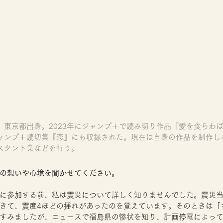
。東京都出身。2023年にジャンプ＋で読み切り作品『愛を食らわ
ャンプ＋読切集『恋』にも収録された。現在は自身の作品を制作し
スタント業などを行う。
の想いや心境を聞かせてください。
に参加する前、私は震災について詳しく知りませんでした。震災当
きて、震度4ほどの揺れがあったのを覚えています。そのときは「
すみましたが、ニュースで福島県の惨状を知り、計画停電によっ