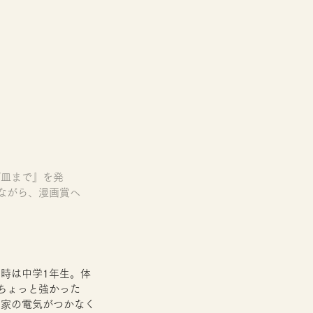
ば皿まで』を発
ながら、漫画賞へ
時は中学1年生。体
ちょっと強かった
て家の電気がつかなく