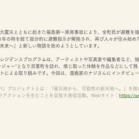
日本大震災とともに起きた福島第一原発事故により、全町民が避難を
日に11年の時を経て部分的に避難指示が解除され、再び人々が住み始
未来へ」と新しい物語を始めようとしています。
レジデンスプログラムは、アーティストや写真家や編集者など、
ンジャー"となり双葉町を訪れ、感じ取った体験を作品などにして残
トによる取り組みです。今回は、漫画家のナジさんにインタビュ
バ」プロジェクトとは：「被災地から、可能性の新天地へ。」を掲
やアクションを生むことを目指す発信活動。Webサイト：
https://