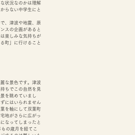
的な状況なのかは理解
分からない中学生にと
かで、津波や地震、原
デンスの企画があると
日は楽しみな気持ちが
いる町」に行けること
綺麗な景色です。津波
気持ちでこの自然を見
風景を眺めていまし
れずにはいられません
言葉を軸にして双葉町
住宅地がさらに広がっ
地になってしまったと
年もの歳月を経てこ