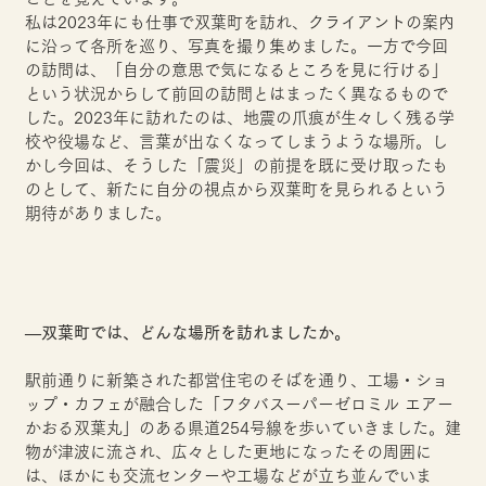
私は2023年にも仕事で双葉町を訪れ、クライアントの案内
に沿って各所を巡り、写真を撮り集めました。一方で今回
の訪問は、「自分の意思で気になるところを見に行ける」
という状況からして前回の訪問とはまったく異なるもので
した。2023年に訪れたのは、地震の爪痕が生々しく残る学
校や役場など、言葉が出なくなってしまうような場所。し
かし今回は、そうした「震災」の前提を既に受け取ったも
のとして、新たに自分の視点から双葉町を見られるという
期待がありました。
―双葉町では、どんな場所を訪れましたか。
駅前通りに新築された都営住宅のそばを通り、工場・ショ
ップ・カフェが融合した「フタバスーパーゼロミル エアー
かおる双葉丸」のある県道254号線を歩いていきました。建
物が津波に流され、広々とした更地になったその周囲に
は、ほかにも交流センターや工場などが立ち並んでいま