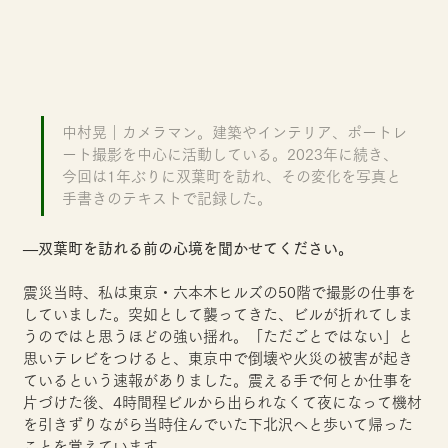
中村晃｜カメラマン。建築やインテリア、ポートレ
ート撮影を中心に活動している。2023年に続き、
今回は1年ぶりに双葉町を訪れ、その変化を写真と
手書きのテキストで記録した。
―双葉町を訪れる前の心境を聞かせてください。
震災当時、私は東京・六本木ヒルズの50階で撮影の仕事を
していました。突如として襲ってきた、ビルが折れてしま
うのではと思うほどの強い揺れ。「ただごとではない」と
思いテレビをつけると、東京中で倒壊や火災の被害が起き
ているという速報がありました。震える手で何とか仕事を
片づけた後、4時間程ビルから出られなくて夜になって機材
を引きずりながら当時住んでいた下北沢へと歩いて帰った
ことを覚えています。