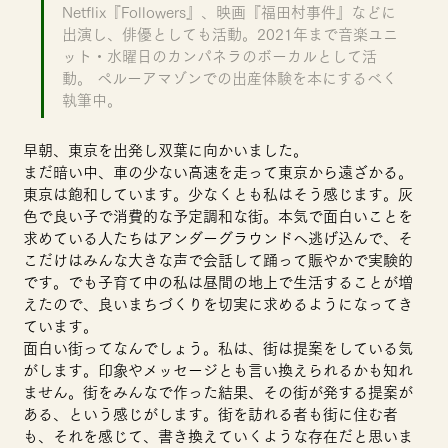
Netflix『Followers』、映画『福田村事件』などに
出演し、俳優としても活動。2021年まで音楽ユニ
ット・水曜日のカンパネラのボーカルとして活
動。 ペルーアマゾンでの出産体験を本にするべく
執筆中。
早朝、東京を出発し双葉に向かいました。
まだ暗い中、車の少ない高速を走って東京から遠ざかる。
東京は飽和しています。少なくとも私はそう感じます。灰
色で良い子で消費的な予定調和な街。本気で面白いことを
求めている人たちはアンダーグラウンドへ逃げ込んで、そ
こだけはみんな大きな声で会話して踊って賑やかで実験的
です。でも子育て中の私は昼間の地上で生活することが増
えたので、良いまちづくりを切実に求めるようになってき
ています。
面白い街ってなんでしょう。私は、街は提案をしている気
がします。印象やメッセージとも言い換えられるかも知れ
ません。街をみんなで作った結果、その街が発する提案が
ある、という感じがします。街を訪れる者も街に住む者
も、それを感じて、書き換えていくような存在だと思いま