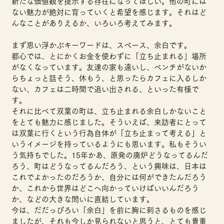
新たな価値観を提示する存在になってほしい。他の町には
ない魅力が絶対に育っていくと希望を感じます。それはど
んなことがありえるか、いろいろ考えてみます。
まず思い浮かぶキーワードは、スペース、余白です。
都心では、とにかくお金を使わずに「立ち止まれる」場所
がなくなっています。友達の家も遠いし、ベンチがないか
らちょっと話そう、休もう、と思ったらカフェに入るしか
ない、カフェは二時間で追い出される、といった有様で
す。
それに比べて双葉の町は、立ち止まれる余白しかないこと
をとても魅力に感じました。そういえば、来訪者にとって
は双葉に行くという行為自体が「立ち止まって考える」と
いうイメージを持っているようにも思います。私もそうい
う気持ちでした。15年かあ、原発の廃炉どうなってるんだ
ろう、町はどうなってるんだろう、という興味は、日本は
これでよかったのだろうか、自分には何ができたんだろう
か、これから世界はどこへ向かっていけばいいんだろう
か、などの大きな問いに直結しています。
今は、だだっぴろい「余白」を前に胸に刺さるものを感じ
ましたが、それも今しか見られないと思うと、とても貴重