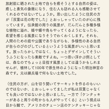
放射能に晒された土地で自らを癒そうとする自然の姿は、
癒しと勇気の象徴になり、住む人も訪れる人も感動させて
くれるのではないでしょうか。思い出したように住民の方
が「双葉は花の町でした」とおっしゃっていたのが心に残
っています。伝承館の周りの風景が、だんだんと多種多様
な植物に溢れ、蜂や蝶や鳥もやってくるようになったら、
希望を感じる風景になりそうでわくわくします。それも、
人間のための庭や公園でありながらも、多様性のある自然
が自らのびのびしているというような風景がいいと思いま
す。放ったらかしではなく、ちょっとデザインしてそうい
うふうになったら素敵ですよね。一つ思い浮かぶ例として
は、森なのでちょっと目指す風景としては違うかもしれま
せんが、植林して100年で原生林のようになった明治神宮の
森です。元は練兵場で何もない土地でした。
（住民の方が、山を切り開いてサーキットを作るのもいい
のではないか、とおっしゃってましたが私は双葉じゃなく
ても良いのではないかと思いました。一方で「ケンタッキ
ーがあると周りの町からも人がやってくる」という視点は
目から鱗で、アメリカのチェーン店のケンタッキーじゃな