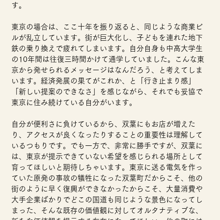
す。
東京の場合は、ここ十年を振り返ると、同じような商業ビ
ルが乱立しています。街が巨大化し、子どもを連れた地下
鉄の乗り換えで疲れてしまいます。自分自身も中高大学生
の10年間は往復三時間かけて通学していました。こんな東
京から発せられるメッセージはなんだろう、と考えてしま
います。経済発展の果てがこれか、と「行き止まり感」
「新しい提案のできなさ」を感じながら、それでも妥協で
東京に住み続けている自分がいます。
自分が便利さに負けているから、双葉にもお店が増えた
り、アクセスが良くなったりすることの重要性は理解して
いるつもりです。でも一方で、非常に勝手ですが、双葉に
は、東京が提示できていない希望を感じられる場所として
育ってほしいと期待しちゃいます。東京に送る電気を作っ
ていた原発の事故の犠牲になった双葉町だからこそ、他の
街のように早く復興ができなかったからこそ、大量消費や
大手企業ばかりでどこの国道も同じような景色になってし
まった、そんな既存の価値観に対してオルタナティブな、