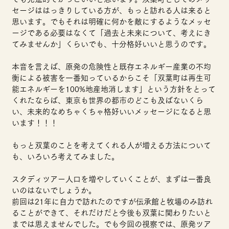
セージははっきりしている方が、もっと訪れる人は来ると
思います。でもそれは明確に何かを敵にするようなメッセ
ージである必要はなくて「過去と未来について、考えにき
てみませんか」くらいでも、十分格好いいと思うのです。
本音を言えば、原発の危険性と既存エネルギー産業の不均
衡による被害を一番知っているからこそ「双葉町は再生可
能エネルギーを100%地産地消します」という方針をとって
くれたならば、東京も世界の都市のどこも及ばないくら
い、未来的なめちゃくちゃ格好いいメッセージになると思
います！！！
もっと双葉のことを考えてくれる人が増える方法について
も、いろいろ考えてみました。
スタディツアー人口を増やしていくことが、まずは一番良
いのはないでしょうか。
前回は21年に自力で訪れたのですが伝承館と牧場のみ訪れ
ることができて、それだけだと今後も双葉に関わりたいと
までは思えませんでした。でも今回の視察では、原発ツア