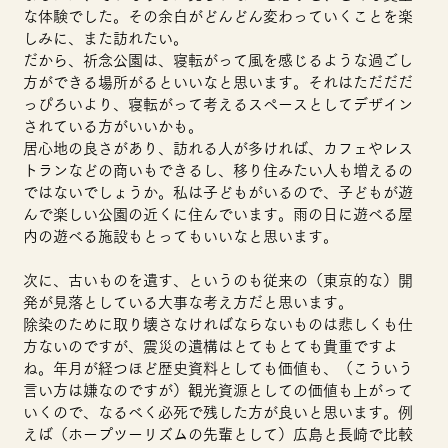
な体験でした。その余白がどんどん変わっていくことを楽
しみに、また訪れたい。
だから、祈念公園は、寝転がって風を感じるような過ごし
方ができる場所がるといいなと思います。それはただだだ
っぴろいより、寝転がって考えるスペースとしてデザイン
されている方がいいかも。
居心地の良さがあり、訪れる人が多ければ、カフェやレス
トランなどの商いもできるし、移り住みたい人も増えるの
ではないでしょうか。私は子どもがいるので、子どもが遊
んで楽しい公園の近くに住んでいます。雨の日に遊べる屋
内の遊べる施設もとってもいいなと思います。
次に、古いものを遺す、というのも従来の（東京的な）開
発が見落としている大事な考え方だと思います。
除染のために取り壊さなければならないものは悲しくも仕
方ないのですが、震災の遺構はとてもとても貴重ですよ
ね。年月が経つほど歴史資料としても価値も、（こういう
言い方は嫌なのですが）観光資源としての価値も上がって
いくので、なるべく必死で残した方が良いと思います。例
えば（ホープツーリズムの先輩として）広島と長崎で比較