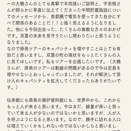
ーの大橋さんのとても真摯で辛抱強いご説明と、宇奈根さ
んが朗らかに率直に伝えてくださった中間貯蔵施設につい
てのメッセージから、首都圏で電気を使ってきた自分にす
べて関係のあることだ！！と強く思えるようになりまし
た。他にも今回出会った、たくさんの素敵な方々のおかげ
です。双葉の未来を見守りたいし関わりたいと思うように
なりました。
なので原発ツアーのキャパシティを増やすことはとても有
効だと思いますし、双葉の町の現状をもっとたくさんの人
に見てほしいです。私もツアーを企画したいです。（大橋
さんが、原発のツアーは動線の問題があるので今は定員を
増やせないとおっしゃっていましたが、それが解決して受
け入れキャパシティを拡大してくださったらありがたいで
す。）
伝承館にも原発の廃炉資料館にも、世界中から、これから
もっと人が来ると思います。今はまだ、線量が高いと思っ
ていて来る人が少ないのではないかと思いますが、人が人
を呼ぶようになると思います。なので、勝手に訪れる人口
は増えていくかもしれないのではないかしらと思いまし