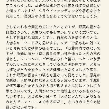
の前にないからこそ、失ったものへの想像力がとても掻き
立てられました。基礎の状態が悪く建物を残すのは難しい
と伺っていますが、クラウドファンディングや署名などを
利用して、復興庁の予算と合わせてできないでしょうか。
そしてこれも今回初めて知ったことですが、双葉の豊かな
自然について。双葉の元の姿を思い出すという意味でも、
そして世界的な潮流としても、自然の力を借りることは、
大切なキーワードだと思います。ツアーで最も心に残って
いる景色は実は植物の様子でした。（双葉町内ではないで
すが）原発に向かう時に線量の高い林を通ったときの林の
感じと、フレコンバッグが撤去された後の、へたったり黒
ずんだり元気に生えたりしているススキ野原です。どちら
も植物が自らを癒そうとする健気さとたくましさを感じ、
それが双葉の皆さんの姿とも重なって見えました。原発の
問題は、人間中心的な考えにあると思っています。半減期
が何万年もかかるものを人間が扱えるとは私はどうしても
思えないのです。人間がいつまで地球上にいるかもわから
ないですし、天災の多い日本で「人類はどんなに危険なも
のも力でコントロールできるのだ！」というのはどうも納
得いかないのです。