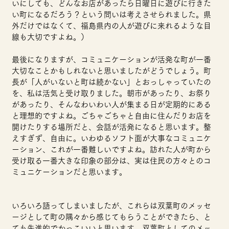
いにしても、どんなお店があったら日曜日に遊びに行きた
い町になるだろう？という問いは考えさせられました。県
外だけではなくて、福島県内の人が遊びに来れるような目
線も大切ですよね。）
最後になりますが、コミュニケーションが活発な町が一番
大切なことかもしれないと思いましたがどうでしょう。町
長が「人がいないと町は続かない」とおっしゃっていたの
を、私は活気と受け取りました。朝市があったり、お祭り
があったり、そんなわいわい人が集まる日が定期的にある
と理想的ですよね。ごちゃごちゃと自由に住んだりお店を
開けたりする場所だと、会話が活発になると思います。整
えすぎず、自由に。いわゆるソフト面が大事なコミュニケ
ーション、これが一番難しいですよね。訪れた人が町から
受け取る一番大きな印象の部分は、実は住民の方々とのコ
ミュニケーションだと思います。
いろいろ語ってしまいましたが、これらは双葉町のメッセ
ージとして町の隅々から感じてもらうことができたら、と
ても先進的でかっこいいと思います。双葉町としてのメッ