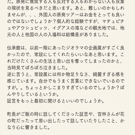
た。原発に賛成する人も反対する人もわからない人も双葉
の現状を見るべきだと思います。あと、難しいのかもしれ
ませんが、、、外国人の原発ツアーはお金をとっても良い
のではないでしょうか？個人的な経験ですが、マチュピチ
ュやアウシュビッツ、イグアスの滝などの観光地では、地
元の人と他国の人の入場料は結構差がありました。
伝承館は、以前一階にあったジオラマの企画展がすごく良
かったので、常設にしてくれたらいいなあと思います。こ
れだけたくさんの生活と思い出を奪ってしまったのかと、
当時見てぼろぼろ泣きました。
逆に言うと、常設展には何か物足りなさ、綺麗すぎる感を
感じています。自分でもうまく言葉にできないでいるので
すが。。ちょっとかしこまりすぎているのでしょうか？ぼ
んやりしているというか。
証言をもっと最初に聞けるといいのでしょうか。
町長がご飯の時に話してくださった証言や、官林さんが花
の町だったって思い出したって話していたりしたこと、か
なり心に響きました。