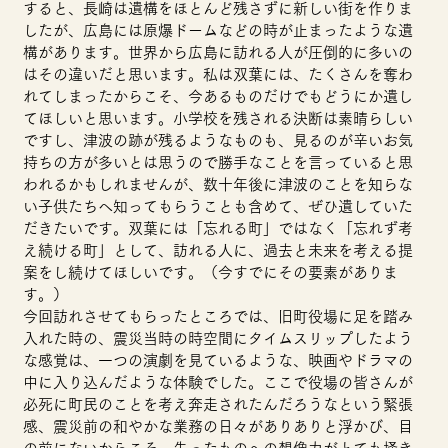
すると、長崎は遺構をほとんど残さずに新しい街を作りま
したが、広島には原爆ドームなどの時が止まったような遺
構があります。世界から広島に訪れる人が圧倒的に多いの
はその違いだと思います。私は双葉には、たくさんを奪わ
れてしまったからこそ、今あるものだけでもどうにか遺し
てほしいと思います。小学校を残される決断は素晴らしい
ですし、津波の跡が残るようなものも、見るのが辛いお気
持ちの方が多いとは思うので勝手なことを言っていると思
われるかもしれませんが、数十年後に津波のことを知らな
い子供たちへ知ってもらうことも含めて、ぜひ遺していた
だきたいです。双葉には「忘れる町」ではなく「忘れず考
え続ける町」として、訪れる人に、過去と未来を考える提
案をし続けてほしいです。（今すでにその要素がありま
す。）
今回訪れさせてもらったところでは、旧町役場に足を踏み
入れた時の、震災当時の時空間にタイムスリップしたよう
な感覚は、一つの演劇を見ているような、映画やドラマの
中に入り込んだような体験でした。ここで役場の皆さんが
必死に町民のことを考え奔走されたんだろうなという緊張
感、震災前の和やかな業務の日々がありありと浮かび、目