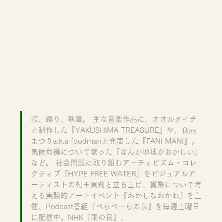
歌、踊り、執筆。 主な音楽作品に、オオルタイチ
と制作した『YAKUSHIMA TREASURE』や、食品
まつりa.k.a foodmanと発表した『FANI MANI』。
気候危機について歌った『なんか地球がおかしい』
など。 社会問題に取り組むアーティビズム・コレ
クティブ『HYPE FREE WATER』をビジュアルア
ーティストの村田実莉と立ち上げ、貨幣について考
える実験的アートイベント『おかしなおかね』を主
催、Podcast番組『ぺらぺ〜らの泉』を毎週土曜日
に配信中。NHK『雨の日』、