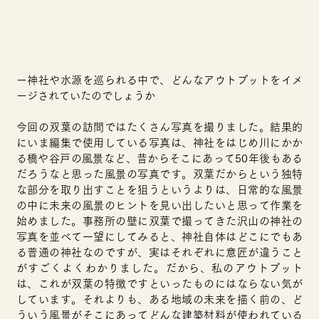
ー神社や水源を巡られる中で、どんなアウトプットをイメ
ージされていたのでしょうか
今回の双葉の訪問ではたくさん写真を撮りました。結果的
にいま編集で使用している写真は、神社をはじめ川にかか
る橋や谷戸の風景など、昔からそこにあって50年後もある
だろうなと思った風景の写真です。双葉だからという独特
な部分を取り出すことを狙うというよりは、日常的な風景
の中に未来の風景のヒントを
見い出
したいと思って作業を
始め
ました。事務所の壁に双葉で撮ってきた沢山の神社の
写真を並べて一望にしてみると、神社自体はどこにでもあ
る普通の神社なのですが、実はそれぞれに意匠が違うこと
がすごくよくわかりました。だから、私のアウトプット
は、これが双葉の特徴ですといったものにはならない気が
しています。それよりも、ある地域の未来を描く前の、ど
ういう風景がそこにあってどんな建築材料が使われている