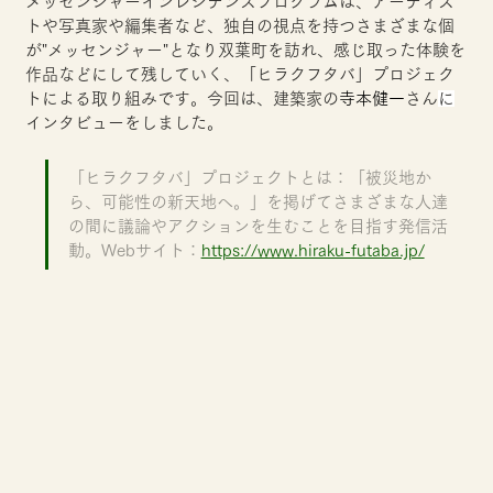
メッセンジャーインレジデンスプログラムは、アーティス
トや写真家や編集者など、独自の視点を持つさまざまな個
が"メッセンジャー"となり双葉町を訪れ、感じ取った体験を
作品などにして残していく、「ヒラクフタバ」プロジェク
トによる取り組みです。今回は、建築家の
寺本健一
さん
に
インタビューをしました。
「ヒラクフタバ」プロジェクトとは：「被災地か
ら、可能性の新天地へ。」を掲げてさまざまな人達
の間に議論やアクションを生むことを目指す発信活
動。Webサイト：
https://www.hiraku-futaba.jp/