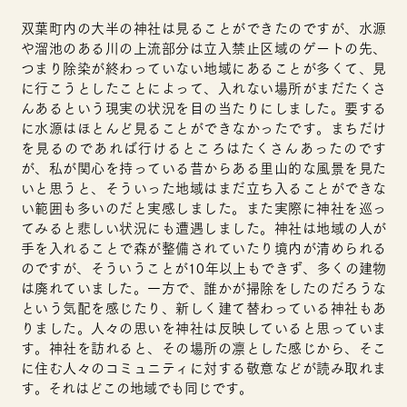
双葉町内の大半の神社は見ることができたのですが、水源
や溜池のある川の上流部分は立入禁止区域のゲートの先、
つまり除染が終わっていない地域にあることが多くて、見
に行こうとしたことによって、入れない場所がまだたくさ
んあるという現実の状況を目の当たりにしました。要する
に水源はほとんど見ることができなかったです。
まち
だけ
を見るのであれば行けるところはたくさんあったのです
が、私が関心を持っている昔からある里山的な風景を見た
いと思うと、そういった地域はまだ立ち入ることができな
い範囲も多いのだと実感しました。また実際に神社を巡っ
てみると悲しい状況にも遭遇しました。神社は地域の人が
手を入れることで森が整備されていたり境内が清められる
のですが、そういうことが10年以上もできず、多くの建物
は廃れていました。一方で、誰かが掃除をしたのだろうな
という気配を感じたり、新しく建て替わっている神社もあ
りました。人々の思いを神社は反映していると思っていま
す。神社を訪れると、その場所の凛とした感じから、そこ
に住む人々のコミュニティに対する敬意などが読み取れま
す。それはどこの地域でも同じです。