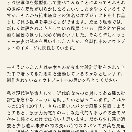
らは被写体を類型化して並べてみることによってそれぞれ
の微妙な差異が明らかになるということをやっているので
すが、そこから給水塔などの無名なオブジェクトをも作品
として見る視点を学ぶことができます。双葉の現地では、
新しく建設されようとしている風景よりも、匿名的で日常
的な風景のほうに関心が向かいました。そんな時にベッヒ
ャー夫妻の試みを思い出したことが、今製作中のアウトプ
ットのイメージに関係しています。
ーそういったことは寺本さんが今まで設計活動をされてき
た中で培ってきた思考と連動しているのかなと思います。
制作されているアウトプットへの思いを教えてください
私は現代建築家として、近代的なものに対してある種の批
評性を忘れないように活動したいと思っています。これか
らの50年100年と、さらに長いスパンで風景を俯瞰しよう
とすると、原子力発電所のよう
な近代的なるものの全てが
存在し続けるわけではないと思います。だから少し遠い過
去と少し遠い未来の間の長い時間のスパンで双葉を見直