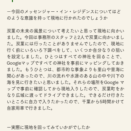
ー
今回のメッセンジャー・イン・レジデンスについてはど
のような意識を持って現地に行かれたのでしょうか
双葉の未来の風景について考えたいと思って現地に向かい
ました。今回は事務所のスタッフと2人で双葉に向かいまし
た。双葉には行ったことがありませんでしたので、現地に
行く前にいろいろ下調べをして、いくつか自分なりの狙い
を設定しました。ひとつはすべての神社を回ることで、
Googleマップですべての神社を事前にマッピングしておき
ました。もうひとつは、都市的な事象よりも里山や里海に
関心があったので、川の流れや水源のある山の中や川下の
海を見に行きたいと思いました。それらの場所をGoogle マ
ップで事前に確認してから現地入りしたので、双葉町をか
なり広域に渡ってドライブできました。できるだけ行きた
いところに自力で入りたかったので、千葉から5時間かけて
自家用車で行きました。
ー実際に現地を回ってみていかがでしたか