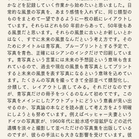
かなどを記録していく作業から
始め
たいと思いました。日
常的な風景の写真を、あまり感情を入れずに、同じ類型の
ものをまとめて一望できるように一枚の紙にレイアウトし
ています。それらはどれも50 年前からあって、50年後もあ
る風景だと思います。それらの風景に古いとか新しいとか
はなく、すでに未来の風景なんだという考え方です。その
ためにタイトルは青写真、ブループリントとする予定で、
写真を青色、正確にはシアンのインクだけで印刷していま
す。青写真という言葉には未来の予想図という意味も含ま
れているので、過去や現在の風景も青写真としてプリント
すると未来の風景を表す写真になるという意味を込めてい
ます。たくさんの写真を撮ってきて全部並べて類型化し、
分類して、レイアウトし直してみる。それだけなのです
が、青写真だけの冊子をつくるのなんて初めてです。この
写真をメインにしたアウトプットにどういう意義が
見い出
せるのか、写真論の本などを読み直して考え方をより明確
にしようとも努めています。例えばベッヒャー夫妻という
ドイツの写真家が、1960年代に給水塔や溶鉱炉などの近代
遺構を淡々と撮影して並べただけの写真集を出版している
のですが、彼らの手法にも大きな影響を受けています。彼