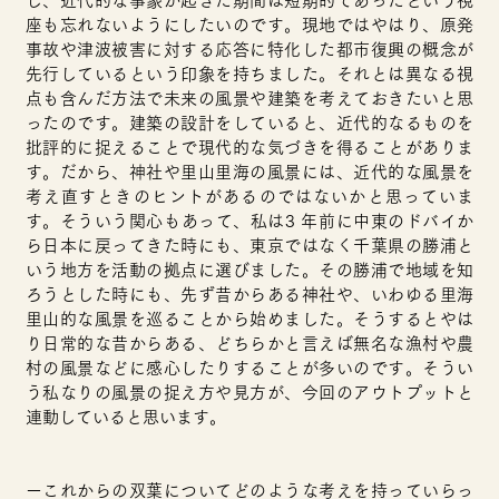
し、近代的な事象が起きた期間は短期的であったという視
座も忘れないようにしたいのです。現地ではやはり、原発
事故や津波被害に対する応答に特化した都市復興の概念が
先行しているという印象を持ちました。それとは異なる視
点も含んだ方法で未来の風景や建築を考えておきたいと思
ったのです。建築の設計をしていると、近代的なるものを
批評的に捉えることで現代的な気づきを得ることがありま
す。だから、神社や里山里海の風景には、近代的な風景を
考え直すときのヒントがあるのではないかと思っていま
す。そういう関心もあって、私は3 年前に中東のドバイか
ら日本に戻ってきた時にも、東京ではなく千葉県の勝浦と
いう地方を活動の拠点に選びました。その勝浦で地域を知
ろうとした時にも、先ず昔からある神社や、いわゆる里海
里山的な風景を巡ることから始めました。そうするとやは
り日常的な昔からある、どちらかと言えば無名な漁村や農
村の風景などに感心したりすることが多いのです。そうい
う私なりの風景の捉え方や見方が、今回のアウトプットと
連動していると思います。
ーこれからの双葉についてどのような考えを持っていらっ