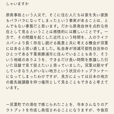
しゃいますか
原発事故という人災で、そこに住む人たちは家を失い家族
もバラバラになってしまったという事実があることは、と
んでもない事態だと思います。だから原発自体を点的な存
在として見るということは感情的には難しいことです。一
方で、その問題を起こした近代という時間を、人のライフ
スパンより長く存在し続ける風景と共に考える機会が双葉
にはあると思い直しました。私自身が消滅可能性自治体の
ひとつである千葉県勝浦市に住んでいることもあり、そう
いう地域のありようを、できるだけ長い時間を意識した引
いた目線で見て捉えたいと思っていました。双葉は期せず
していきなり人がいない地方という状況のトップランナー
になってしまったわけですが、見方によっては日本の地方
の最先端課題を持つ場所として見ることもできると考えて
います。
ー双葉町での滞在で感じられたことを、寺本さんなりのア
ウトプットを作成し発信されることになりますが、今後双